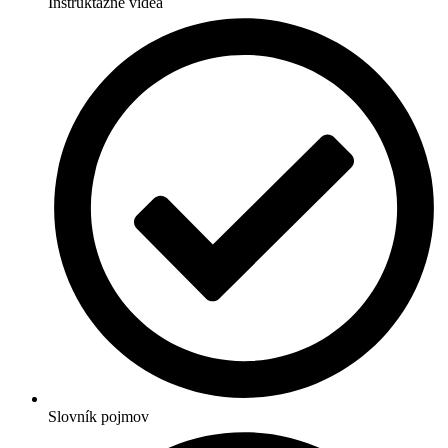
Inštruktážne videá
Slovník pojmov