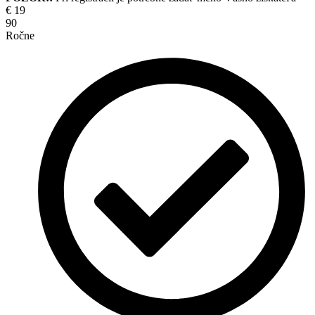
€
19
90
Ročne