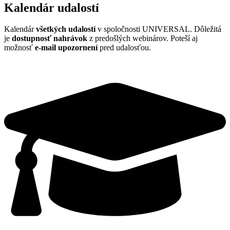
Kalendár udalostí
Kalendár
všetkých udalostí
v spoločnosti UNIVERSAL. Dôležitá
je
dostupnosť nahrávok
z predošlých webinárov. Poteší aj
možnosť
e
-mail upozornení
pred udalosťou.