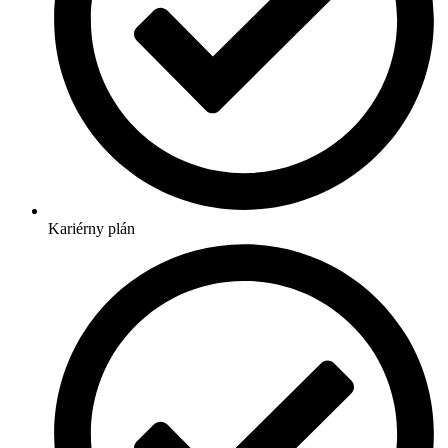
Kariérny plán