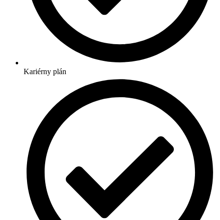
Kariérny plán