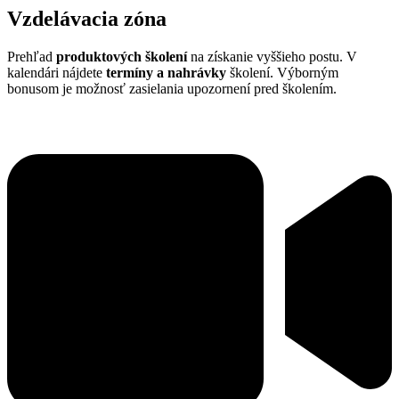
Vzdelávacia zóna
Prehľad
produktových školení
na získanie vyššieho postu. V
kalendári nájdete
termíny a nahrávky
školení. Výborným
bonusom je možnosť zasielania upozornení pred školením.