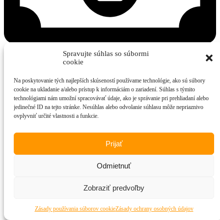
Spravujte súhlas so súbormi
cookie
Sekcia Tiper
Na poskytovanie tých najlepších skúseností používame technológie, ako sú súbory
cookie na ukladanie a/alebo prístup k informáciám o zariadení. Súhlas s týmito
technológiami nám umožní spracovávať údaje, ako je správanie pri prehliadaní alebo
Presný plán ako sa stať tiperom a zarábať až 3 000€
jedinečné ID na tejto stránke. Nesúhlas alebo odvolanie súhlasu môže nepriaznivo
mesačne.
Tvoje kontakty v spojení s naším odborným vzdelaním ti
ovplyvniť určité vlastnosti a funkcie.
vytvoria stabilný príjem.
Prijať
Odmietnuť
Zobraziť predvoľby
Zásady používania súborov cookie
Zásady ochrany osobných údajov