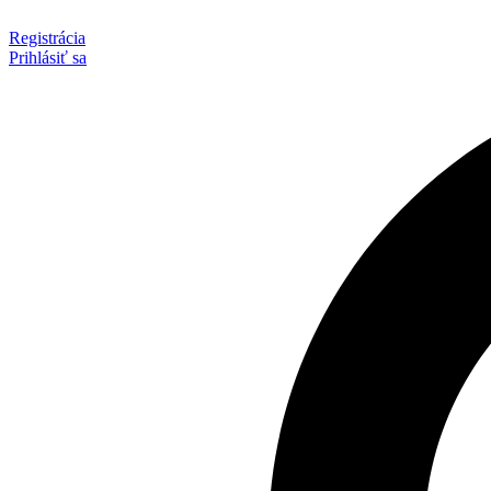
Preskočiť
na
Registrácia
obsah
Prihlásiť sa