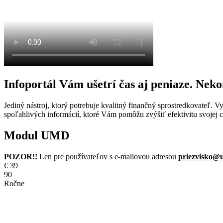
Infoportál Vám ušetrí čas aj peniaze. Neko
Jediný nástroj, ktorý potrebuje kvalitný finančný sprostredkovateľ. Vyr
spoľahlivých informácií, ktoré Vám pomôžu zvýšiť efektivitu svojej 
Modul UMD
POZOR!!
Len pre používateľov s e-mailovou adresou
priezvisko@u
€
39
90
Ročne