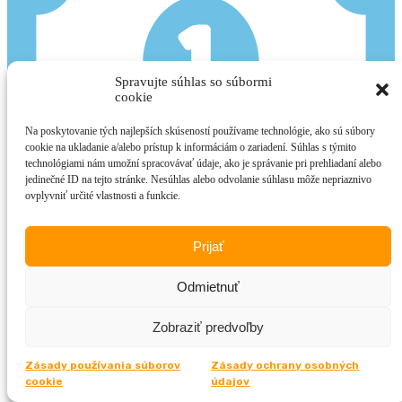
Spravujte súhlas so súbormi
cookie
Na poskytovanie tých najlepších skúseností používame technológie, ako sú súbory
cookie na ukladanie a/alebo prístup k informáciám o zariadení. Súhlas s týmito
technológiami nám umožní spracovávať údaje, ako je správanie pri prehliadaní alebo
jedinečné ID na tejto stránke. Nesúhlas alebo odvolanie súhlasu môže nepriaznivo
ovplyvniť určité vlastnosti a funkcie.
Prijať
Sekcia Tiper
Odmietnuť
Presný plán ako sa stať tiperom a zarábať až 3 000€
mesačne.
Tvoje kontakty v spojení s naším odborným
vzdelaním ti vytvoria stabilný príjem.
Zobraziť predvoľby
Zásady používania súborov
Zásady ochrany osobných
cookie
údajov