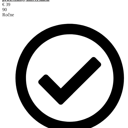
€
39
90
Ročne