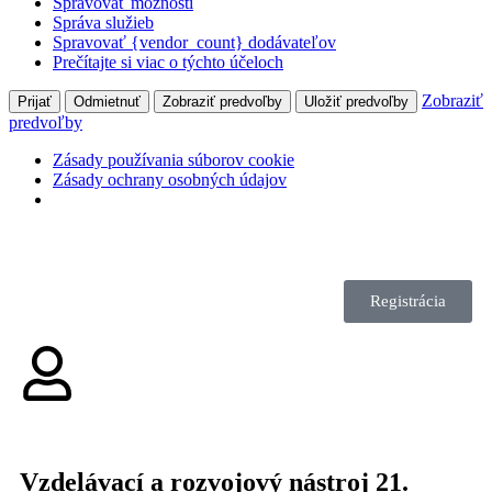
Spravovať možnosti
Správa služieb
Spravovať {vendor_count} dodávateľov
Prečítajte si viac o týchto účeloch
Zobraziť
Prijať
Odmietnuť
Zobraziť predvoľby
Uložiť predvoľby
predvoľby
Zásady používania súborov cookie
Zásady ochrany osobných údajov
Registrácia
Vzdelávací a rozvojový nástroj 21.