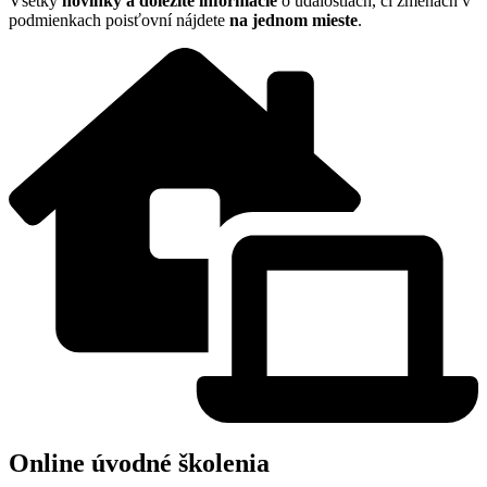
Všetky
n
ovinky a dôležité informácie
o udalostiach, či zmenách v
podmienkach poisťovní nájdete
na jednom mieste
.
Online úvodné školenia