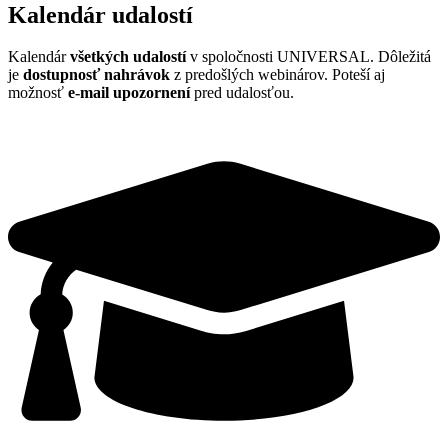
Kalendár udalostí
Kalendár
všetkých udalostí
v spoločnosti UNIVERSAL. Dôležitá
je
dostupnosť nahrávok
z predošlých webinárov. Poteší aj
možnosť
e
-mail upozornení
pred udalosťou.