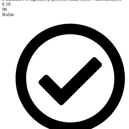
€
19
90
Ročne